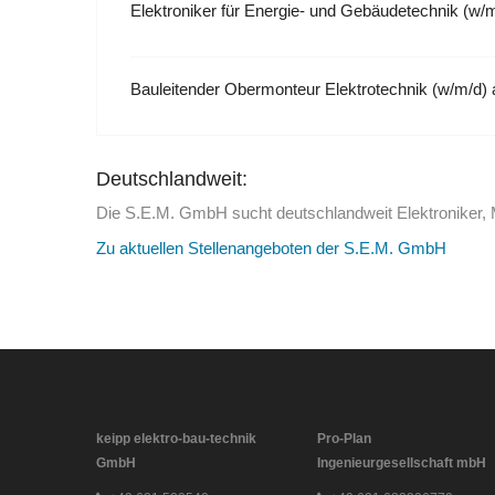
Elektroniker für Energie- und Gebäudetechnik (w/m
Bauleitender Obermonteur Elektrotechnik (w/m/d) 
Deutschlandweit:
Die S.E.M. GmbH sucht deutschlandweit Elektroniker, 
Zu aktuellen Stellenangeboten der S.E.M. GmbH
keipp elektro-bau-technik
Pro-Plan
GmbH
Ingenieurgesellschaft mbH