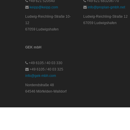
+49 621 520540
+49 621 683206770
keipp@keipp.com
info@proplan-gmbh.net
Ludwig-Reichling-Straße 10-
Ludwig-Reichling-Straße 12
12
67059 Ludwigshafen
67059 Ludwigshafen
GEK mbH
+49 6105 / 40 03 330
+49 6105 / 40 03 325
info@gek-mbh.com
Nordendstraße 48
64546 Mörfelden-Walldorf
Impressum
Datenschutz