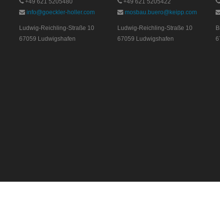
+49 621 5205480
+49 621 5205422
info@goeckler-holler.com
mosbau.buero@keipp.com
Ludwig-Reichling-Straße 10
Ludwig-Reichling-Straße 10
B
67059 Ludwigshafen
67059 Ludwigshafen
6