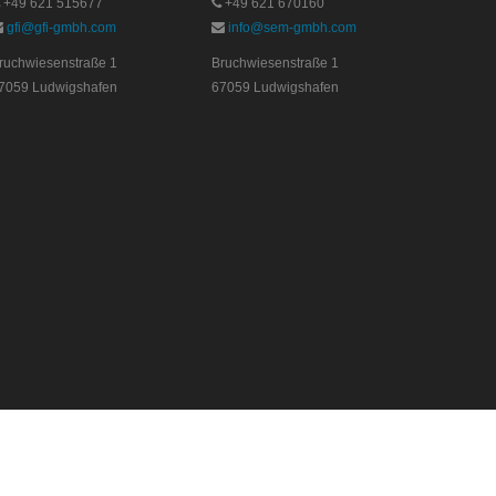
+49 621 515677
+49 621 670160
gfi@gfi-gmbh.com
info@sem-gmbh.com
ruchwiesenstraße 1
Bruchwiesenstraße 1
7059 Ludwigshafen
67059 Ludwigshafen
Copyright © 2017 Keipp-Unternehmensgruppe