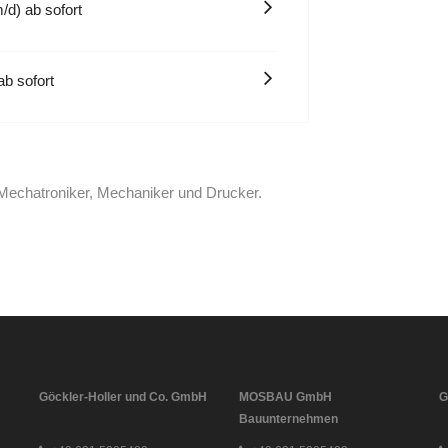
/d) ab sofort
ab sofort
Mechatroniker, Mechaniker und Drucker.
Göckler-Holler und Co. GmbH
MOSBAU GmbH
G
Bauunternehmen