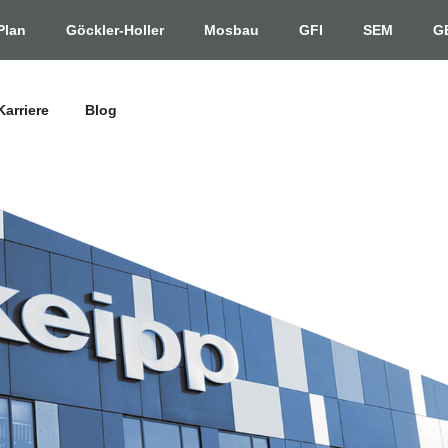
Plan
Göckler-Holler
Mosbau
GFI
SEM
G
Karriere
Blog