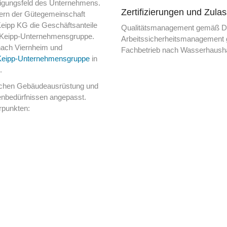
igungsfeld des Unternehmens.
Zertifizierungen und Zula
dern der Gütegemeinschaft
eipp KG die Geschäftsanteile
Qualitätsmanagement gemäß D
ie Keipp-Unternehmensgruppe.
Arbeitssicherheitsmanagemen
nach Viernheim und
Fachbetrieb nach Wasserhaush
Keipp-Unternehmensgruppe
in
.
ischen Gebäudeausrüstung und
enbedürfnissen angepasst.
rpunkten: