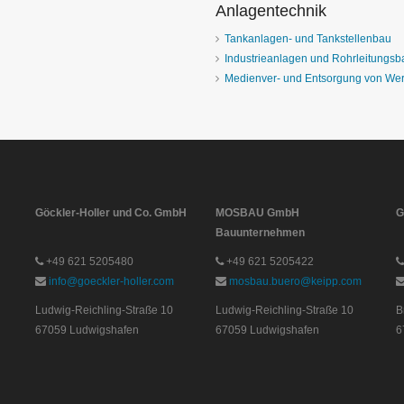
Anlagentechnik
Tankanlagen- und Tankstellenbau
Industrieanlagen und Rohrleitungsb
Medienver- und Entsorgung von Wer
Göckler-Holler und Co. GmbH
MOSBAU GmbH
G
Bauunternehmen
+49 621 5205480
+49 621 5205422
info@goeckler-holler.com
mosbau.buero@keipp.com
Ludwig-Reichling-Straße 10
Ludwig-Reichling-Straße 10
B
67059 Ludwigshafen
67059 Ludwigshafen
6