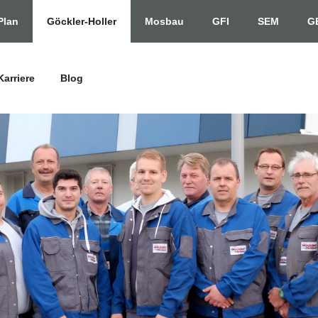
Plan
Göckler-Holler
Mosbau
GFI
SEM
G
Karriere
Blog