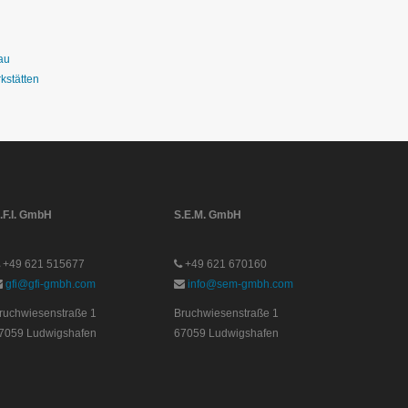
au
kstätten
.F.I. GmbH
S.E.M. GmbH
+49 621 515677
+49 621 670160
gfi@gfi-gmbh.com
info@sem-gmbh.com
ruchwiesenstraße 1
Bruchwiesenstraße 1
7059 Ludwigshafen
67059 Ludwigshafen