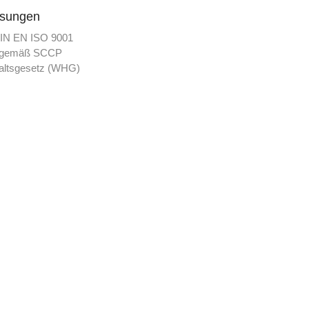
ssungen
IN EN ISO 9001
t gemäß SCCP
altsgesetz (WHG)