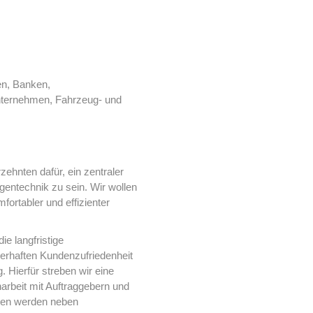
n, Banken,
nternehmen, Fahrzeug- und
ehnten dafür, ein zentraler
entechnik zu sein. Wir wollen
ortabler und effizienter
ie langfristige
uerhaften Kundenzufriedenheit
g. Hierfür streben wir eine
arbeit mit Auftraggebern und
elen werden neben