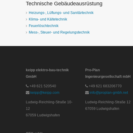
Technische Gebäudeausrüstung
Heizungs-, Lüftungs- und Sanitärtechnik
Klima- und Kältetechnik
Feuerlöschtechnik
Mess-, Steuer- und Regelungstechnik
keipp elektro-bau-technik
Pro-Plan
GmbH
Ingenieurgesellschaft mbH
+49 621 520540
+49 621 683206770
keipp@keipp.com
info@proplan-gmbh.net
Ludwig-Reichling-Straße 10-
Ludwig-Reichling-Straße 12
12
67059 Ludwigshafen
67059 Ludwigshafen