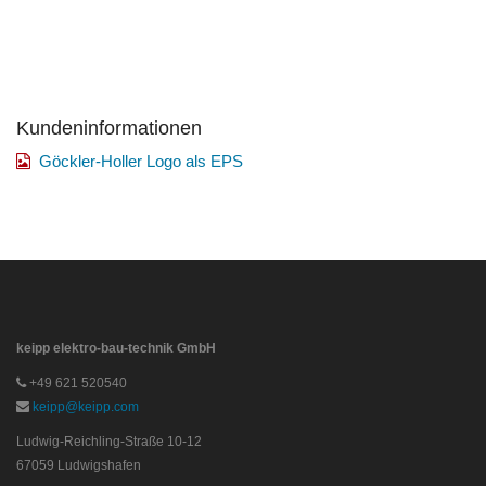
Kundeninformationen
Göckler-Holler Logo als EPS
keipp elektro-bau-technik GmbH
+49 621 520540
keipp@keipp.com
Ludwig-Reichling-Straße 10-12
67059 Ludwigshafen